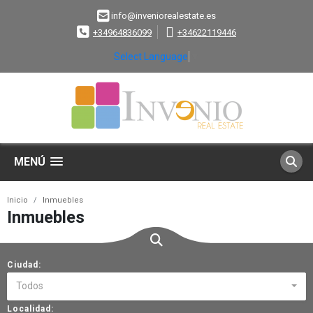
info@inveniorealestate.es
+34964836099
+34622119446
Select Language
▼
MENÚ
Inicio
Inmuebles
Inmuebles
Ciudad:
Todos
Localidad: