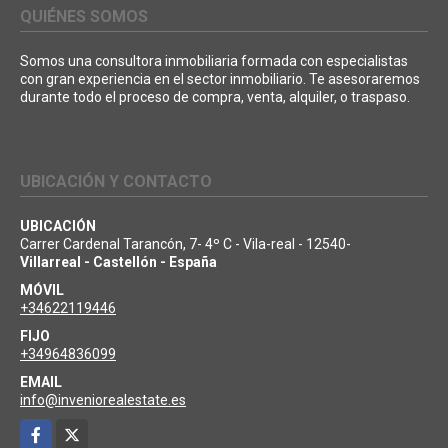
QUIÉNES SOMOS
Somos una consultora inmobiliaria formada con especialistas
con gran experiencia en el sector inmobiliario. Te asesoraremos
durante todo el proceso de compra, venta, alquiler, o traspaso.
UBICACIÓN Y CONTACTO
UBICACIÓN
Carrer Cardenal Tarancón, 7- 4º C - Vila-real - 12540-
Villarreal - Castellón - España
MÓVIL
+34622119446
FIJO
+34964836099
EMAIL
info@inveniorealestate.es
Facebook
X