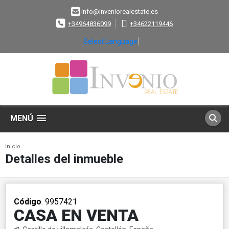
info@inveniorealestate.es
+34964836099
+34622119446
Select Language
▼
MENÚ
Inicio
Detalles del inmueble
Código
. 9957421
CASA EN VENTA