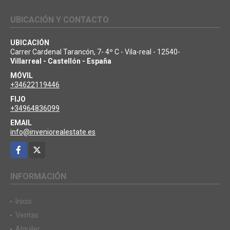
UBICACIÓN Y CONTACTO
UBICACIÓN
Carrer Cardenal Tarancón, 7- 4º C - Vila-real - 12540-
Villarreal - Castellón - España
MÓVIL
+34622119446
FIJO
+34964836099
EMAIL
info@inveniorealestate.es
Facebook
X
INFORMACIÓN
Inicio
Ventas
Alquiler