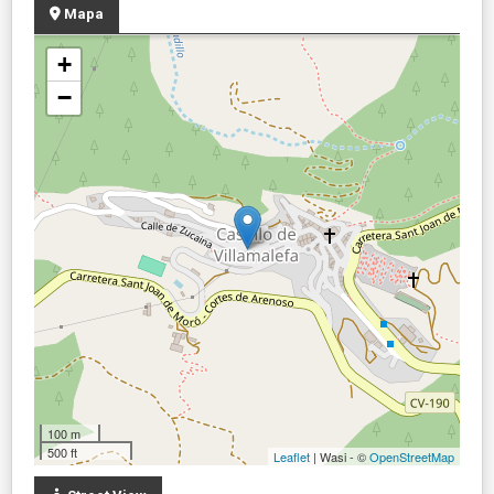
Mapa
+
−
100 m
500 ft
Leaflet
| Wasi - ©
OpenStreetMap