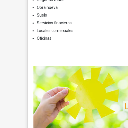
Obra nueva
Suelo
Servicios finacieros
Locales comerciales
Oficinas