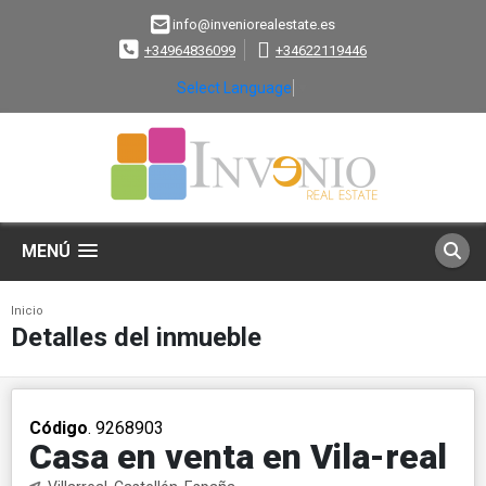
info@inveniorealestate.es
+34964836099
+34622119446
Select Language
▼
MENÚ
Inicio
Detalles del inmueble
Código
. 9268903
Casa en venta en Vila-real