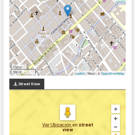
100 m
500 ft
Leaflet
| Wasi - ©
OpenStreetMap
Street View
Ver Ubicación
en
street
view