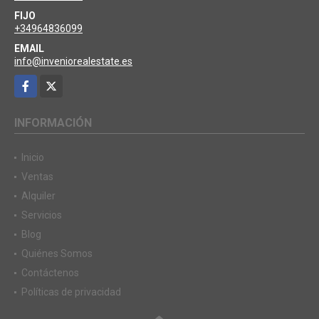
FIJO
+34964836099
EMAIL
info@inveniorealestate.es
Facebook
X
INFORMACIÓN
Inicio
Ventas
Alquiler
Servicios
Blog
Quiénes Somos
Contáctenos
Políticas de privacidad