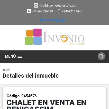
info@inveniorealestate.es
+34964836099
+34622119446
Select Language
▼
MENÚ
Inicio
Detalles del inmueble
Código
. 9454576
CHALET EN VENTA EN