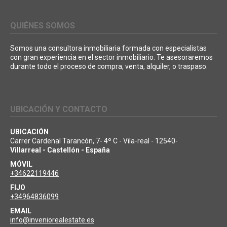
QUIÉNES SOMOS
Somos una consultora inmobiliaria formada con especialistas
con gran experiencia en el sector inmobiliario. Te asesoraremos
durante todo el proceso de compra, venta, alquiler, o traspaso.
UBICACIÓN Y CONTACTO
UBICACIÓN
Carrer Cardenal Tarancón, 7- 4º C - Vila-real - 12540-
Villarreal - Castellón - España
MÓVIL
+34622119446
FIJO
+34964836099
EMAIL
info@inveniorealestate.es