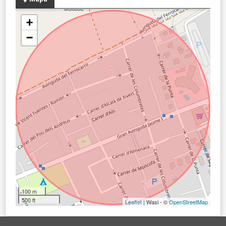
+
−
100 m
500 ft
Leaflet
| Wasi - ©
OpenStreetMap