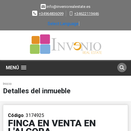
info@inveniorealestate.es
+34964836099
+34622119446
Select Language
▼
MENÚ
Inicio
Detalles del inmueble
Código
. 3174925
FINCA EN VENTA EN