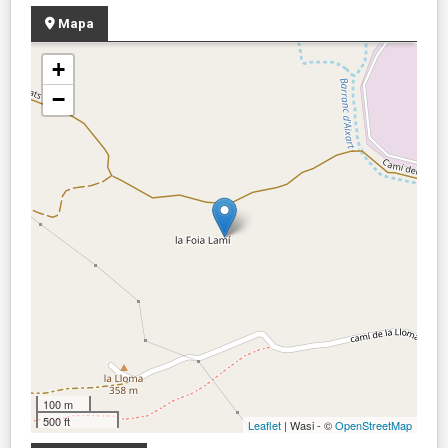
Mapa
+
−
100 m
500 ft
Leaflet
| Wasi - ©
OpenStreetMap