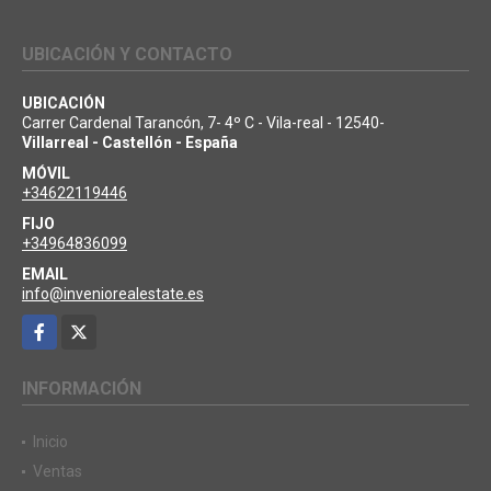
UBICACIÓN Y CONTACTO
UBICACIÓN
Carrer Cardenal Tarancón, 7- 4º C - Vila-real - 12540-
Villarreal - Castellón - España
MÓVIL
+34622119446
FIJO
+34964836099
EMAIL
info@inveniorealestate.es
Facebook
X
INFORMACIÓN
Inicio
Ventas