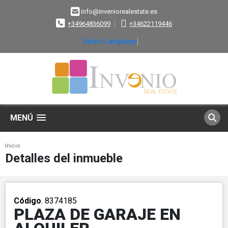
info@inveniorealestate.es
+34964836099
+34622119446
Select Language
▼
MENÚ
Inicio
Detalles del inmueble
Código
. 8374185
PLAZA DE GARAJE EN