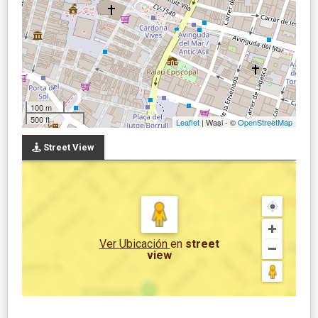
100 m
500 ft
Leaflet
| Wasi - ©
OpenStreetMap
Street View
Ver Ubicación
en
street
view