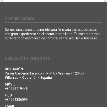
QUIÉNES SOMOS
Somos una consultora inmobiliaria formada con especialistas
con gran experiencia en el sector inmobiliario. Te asesoraremos
durante todo el proceso de compra, venta, alquiler, o traspaso.
UBICACIÓN Y CONTACTO
UBICACIÓN
Carrer Cardenal Tarancón, 7- 4º C - Vila-real - 12540-
Villarreal - Castellón - España
MÓVIL
+34622119446
FIJO
+34964836099
EMAIL