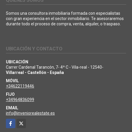
QUIÉNES SOMOS
Somos una consultora inmobiliaria formada con especialistas
con gran experiencia en el sector inmobiliario. Te asesoraremos
durante todo el proceso de compra, venta, alquiler, o traspaso.
UBICACIÓN Y CONTACTO
UBICACIÓN
Carrer Cardenal Tarancón, 7- 4º C - Vila-real - 12540-
Villarreal - Castellón - España
MÓVIL
+34622119446
FIJO
+34964836099
EMAIL
info@inveniorealestate.es
Facebook
X