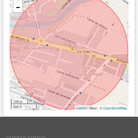
−
100 m
500 ft
Leaflet
| Wasi - ©
OpenStreetMap