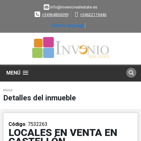
info@inveniorealestate.es
+34964836099
+34622119446
Select Language
▼
MENÚ
Inicio
Detalles del inmueble
Código
. 7532263
LOCALES EN VENTA EN