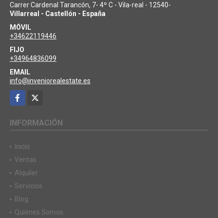
Carrer Cardenal Tarancón, 7- 4º C - Vila-real - 12540-
Villarreal - Castellón - España
MÓVIL
+34622119446
FIJO
+34964836099
EMAIL
info@inveniorealestate.es
Facebook
X
INFORMACIÓN
Inicio
Ventas
Alquiler
Servicios
Blog
Quiénes Somos