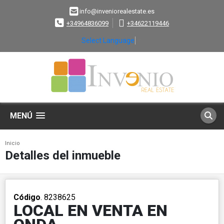
info@inveniorealestate.es
+34964836099
+34622119446
Select Language
▼
MENÚ
Inicio
Detalles del inmueble
Código
. 8238625
LOCAL EN VENTA EN