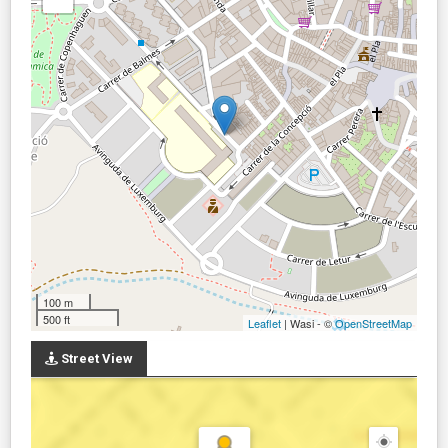
100 m
500 ft
Leaflet
| Wasi - ©
OpenStreetMap
Street View