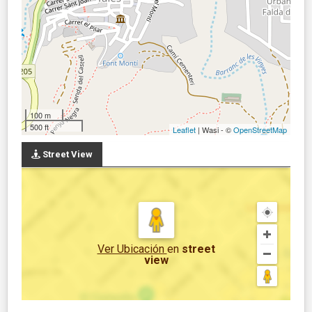
100 m
500 ft
Leaflet
| Wasi - ©
OpenStreetMap
Street View
Ver Ubicación
en
street
view