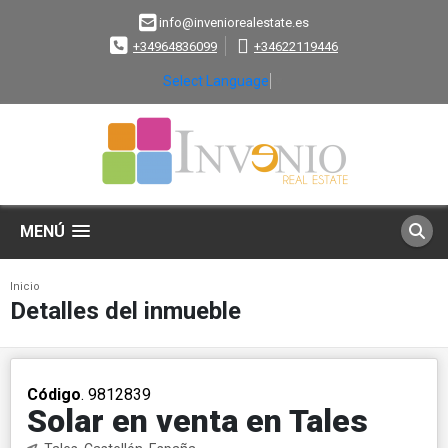
info@inveniorealestate.es
+34964836099
+34622119446
Select Language
▼
MENÚ
Inicio
Detalles del inmueble
Código
. 9812839
Solar en venta en Tales