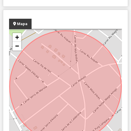
Mapa
+
−