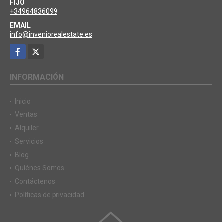
FIJO
+34964836099
EMAIL
info@inveniorealestate.es
Facebook
X
INFORMACIÓN
Inicio
Ventas
Alquiler
Servicios
Blog
Quiénes Somos
Contáctenos
Políticas de privacidad