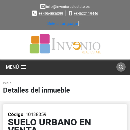
info@inveniorealestate.es
+34964836099
+34622119446
Select Language
▼
MENÚ
Inicio
Detalles del inmueble
Código
. 10138359
SUELO URBANO EN