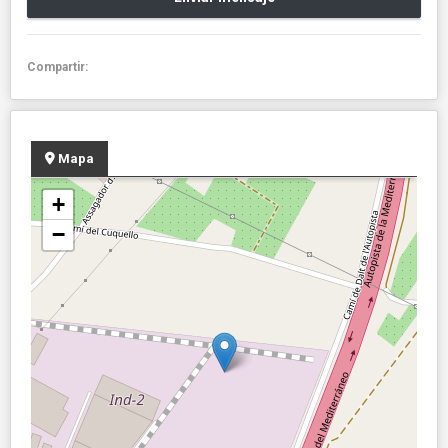
Compartir:
Mapa
+
−