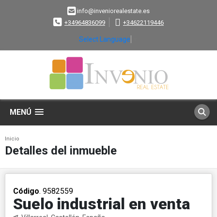
info@inveniorealestate.es
+34964836099
+34622119446
Select Language
▼
MENÚ
Inicio
Detalles del inmueble
Código
. 9582559
Suelo industrial en venta