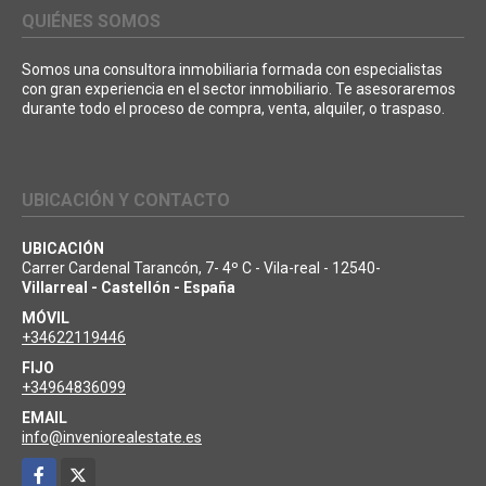
QUIÉNES SOMOS
Somos una consultora inmobiliaria formada con especialistas
con gran experiencia en el sector inmobiliario. Te asesoraremos
durante todo el proceso de compra, venta, alquiler, o traspaso.
UBICACIÓN Y CONTACTO
UBICACIÓN
Carrer Cardenal Tarancón, 7- 4º C - Vila-real - 12540-
Villarreal - Castellón - España
MÓVIL
+34622119446
FIJO
+34964836099
EMAIL
info@inveniorealestate.es
Facebook
X