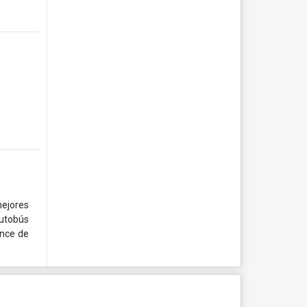
mejores
autobús
ince de