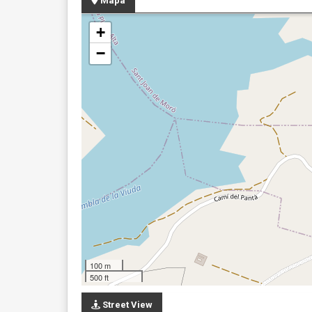
Mapa
+
−
100 m
500 ft
Street View