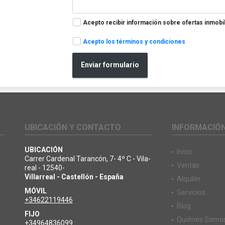
Acepto recibir información sobre ofertas inmobil
Acepto los términos y condiciones
Enviar formulario
UBICACIÓN Y CONTACTO
INFORMACIÓ
UBICACIÓN
Inicio
Carrer Cardenal Tarancón, 7- 4º C - Vila-
Ventas
o
real - 12540-
Villarreal - Castellón - España
Alquiler
MÓVIL
Servicios
+34622119446
Blog
FIJO
Quiénes Somo
+34964836099