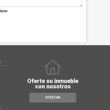
iarias
N
Oferte su inmueble
con nosotros
OFERTAR
s