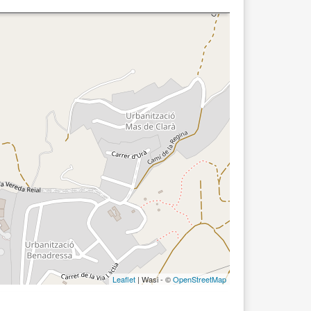
Leaflet
| Wasi - ©
OpenStreetMap