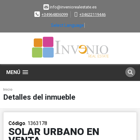
info@inveniorealestate.es
+34964836099
+34622119446
Select Language
▼
MENÚ
Inicio
Detalles del inmueble
Código
. 1363178
SOLAR URBANO EN