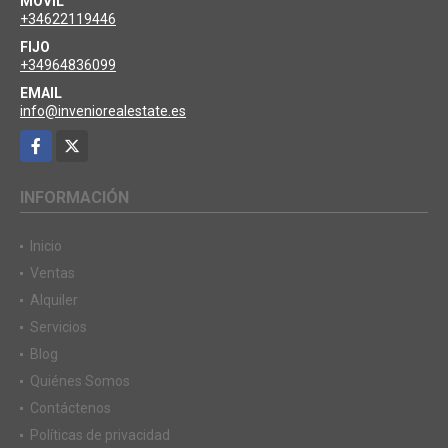
MÓVIL
+34622119446
FIJO
+34964836099
EMAIL
info@inveniorealestate.es
Facebook
X
INFORMACIÓN
Inicio
Ventas
Alquiler
Servicios
Blog
Quiénes Somos
Contáctenos
Políticas de privacidad