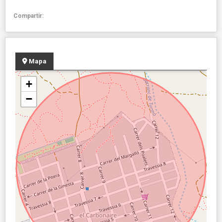
Compartir:
Mapa
+
−