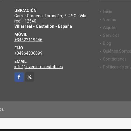
UBICACIÓN
Inicio
Carrer Cardenal Tarancón, 7- 4º C - Vila-
Ventas
o
real - 12540-
Villarreal - Castellón - España
Alquiler
MÓVIL
Servicios
+34622119446
Blog
FIJO
Quiénes Somo
+34964836099
Contáctenos
EMAIL
info@inveniorealestate.es
Políticas de pr
Facebook
X
os.