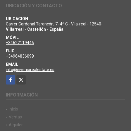
UBICACIÓN Y CONTACTO
UBICACIÓN
Carrer Cardenal Tarancón, 7- 4º C - Vila-real - 12540-
Villarreal - Castellón - España
MÓVIL
+34622119446
FIJO
+34964836099
EMAIL
info@inveniorealestate.es
Facebook
X
INFORMACIÓN
Inicio
Ventas