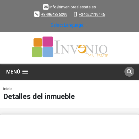
info@inveniorealestate.es
+34964836099
+34622119446
Select Language
▼
MENÚ
Inicio
Detalles del inmueble