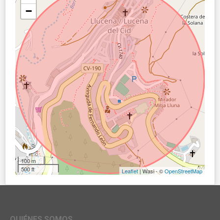
−
100 m
500 ft
Leaflet
| Wasi - ©
OpenStreetMap
QUIÉNES SOMOS