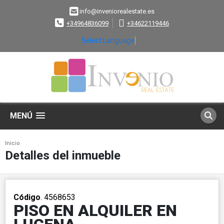
info@inveniorealestate.es
+34964836099
+34622119446
Select Language
▼
MENÚ
Inicio
Detalles del inmueble
Código
. 4568653
PISO EN ALQUILER EN