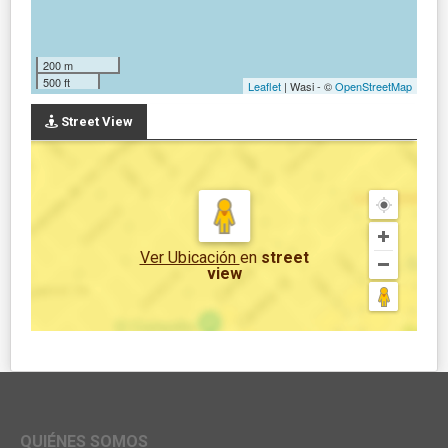
200 m
500 ft
Leaflet
| Wasi - ©
OpenStreetMap
Street View
Ver Ubicación
en
street
view
QUIÉNES SOMOS