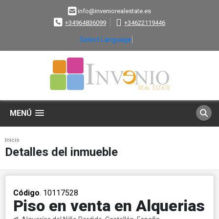
info@inveniorealestate.es
+34964836099
+34622119446
Select Language
▼
MENÚ
Inicio
Detalles del inmueble
Código
. 10117528
Piso en venta en Alquerias