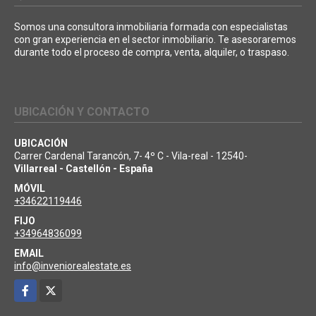
Somos una consultora inmobiliaria formada con especialistas
con gran experiencia en el sector inmobiliario. Te asesoraremos
durante todo el proceso de compra, venta, alquiler, o traspaso.
UBICACIÓN Y CONTACTO
UBICACIÓN
Carrer Cardenal Tarancón, 7- 4º C - Vila-real - 12540-
Villarreal - Castellón - España
MÓVIL
+34622119446
FIJO
+34964836099
EMAIL
info@inveniorealestate.es
Facebook
X