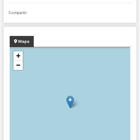
Compartir:
Mapa
+
−