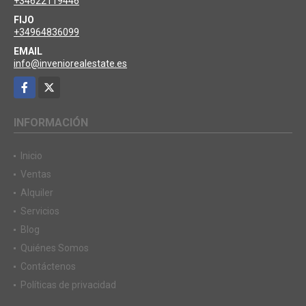
+34622119446
FIJO
+34964836099
EMAIL
info@inveniorealestate.es
Facebook
X
INFORMACIÓN
Inicio
Ventas
Alquiler
Servicios
Blog
Quiénes Somos
Contáctenos
Políticas de privacidad