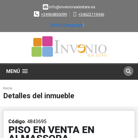
info@inveniorealestate.es
+34964836099
+34622119446
Select Language
▼
MENÚ
Inicio
Detalles del inmueble
Código
. 4843695
PISO EN VENTA EN