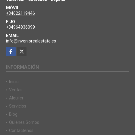
MÓVIL
+34622119446
FIJO
+34964836099
EMAIL
info@inveniorealestate.es
Facebook
X
INFORMACIÓN
Inicio
Ventas
Alquiler
Servicios
Blog
Quiénes Somos
Contáctenos