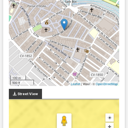
100 m
500 ft
Leaflet
| Wasi - ©
OpenStreetMap
Street View