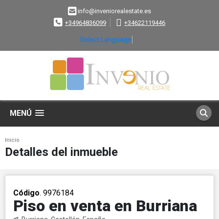
info@inveniorealestate.es
+34964836099
+34622119446
Select Language
▼
MENÚ
Inicio
Detalles del inmueble
Código
. 9976184
Piso en venta en Burriana