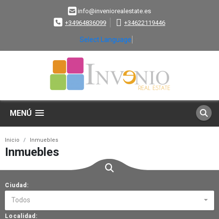
info@inveniorealestate.es
+34964836099
+34622119446
Select Language
▼
MENÚ
Inicio
Inmuebles
Inmuebles
Ciudad:
Todos
Localidad: