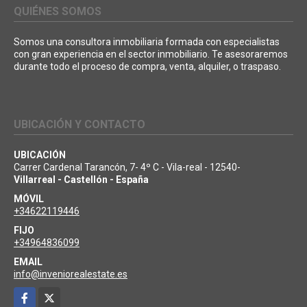
QUIÉNES SOMOS
Somos una consultora inmobiliaria formada con especialistas
con gran experiencia en el sector inmobiliario. Te asesoraremos
durante todo el proceso de compra, venta, alquiler, o traspaso.
UBICACIÓN Y CONTACTO
UBICACIÓN
Carrer Cardenal Tarancón, 7- 4º C - Vila-real - 12540-
Villarreal - Castellón - España
MÓVIL
+34622119446
FIJO
+34964836099
EMAIL
info@inveniorealestate.es
Facebook
X