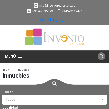
info@inveniorealestate.es
+34964836099
+34622119446
Select Language
▼
MENÚ
Inicio
Inmuebles
Inmuebles
Ciudad:
Todos
Localidad: