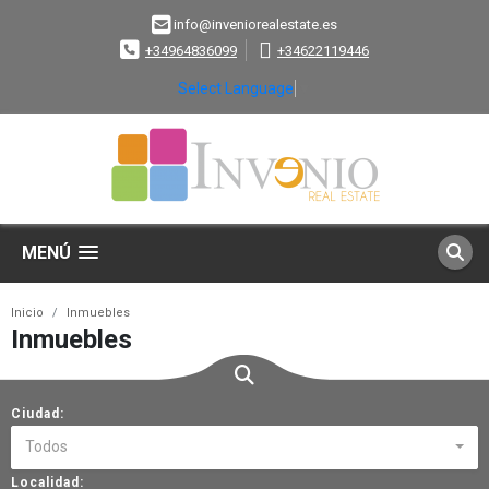
info@inveniorealestate.es
+34964836099
+34622119446
Select Language
▼
MENÚ
Inicio
Inmuebles
Inmuebles
Ciudad:
Todos
Localidad: