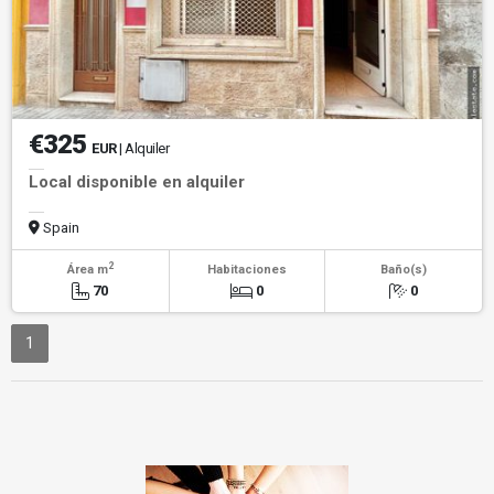
€325
EUR
| Alquiler
Local disponible en alquiler
Spain
2
Área m
Habitaciones
Baño(s)
70
0
0
1