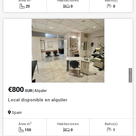
Área m
Habitaciones
Baño(s)
25
0
0
€800
EUR
| Alquiler
Local disponible en alquiler
Spain
2
Área m
Habitaciones
Baño(s)
150
0
1