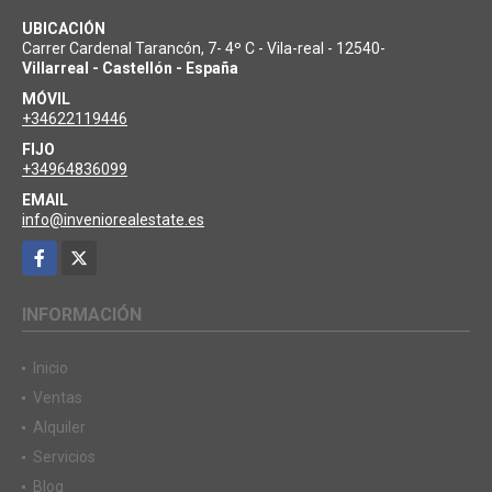
UBICACIÓN
Carrer Cardenal Tarancón, 7- 4º C - Vila-real - 12540-
Villarreal - Castellón - España
MÓVIL
+34622119446
FIJO
+34964836099
EMAIL
info@inveniorealestate.es
Facebook
X
INFORMACIÓN
Inicio
Ventas
Alquiler
Servicios
Blog