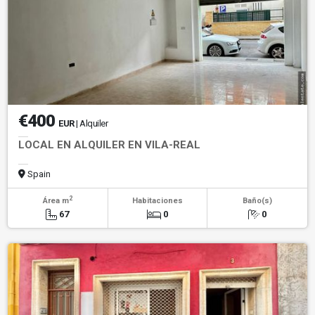
€400
EUR
| Alquiler
LOCAL EN ALQUILER EN VILA-REAL
Spain
2
Área m
Habitaciones
Baño(s)
67
0
0