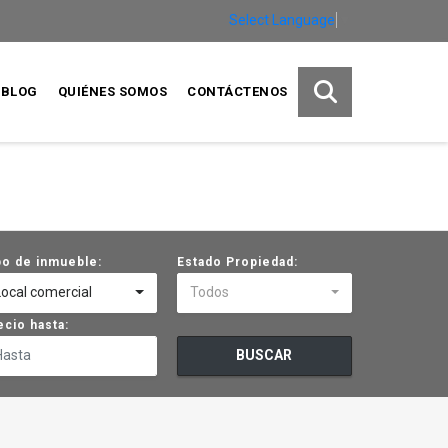
Select Language
▼
BLOG
QUIÉNES SOMOS
CONTÁCTENOS
po de inmueble:
Estado Propiedad:
Local comercial
Todos
ecio hasta:
BUSCAR