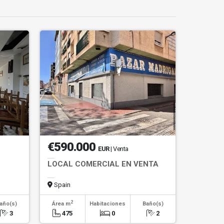
€590.000
EUR
| Venta
LOCAL COMERCIAL EN VENTA
Spain
2
año(s)
Área m
Habitaciones
Baño(s)
3
475
0
2