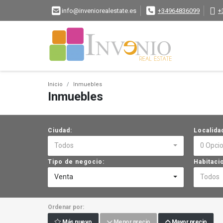
info@inveniorealestate.es
+34964836099
+
Inicio
Inmuebles
Inmuebles
Ciudad:
Localida
Todos
0 Opci
Tipo de negocio:
Habitaci
Venta
Todos
Ordenar por:
Más nuevo
Menor precio
Mayor precio