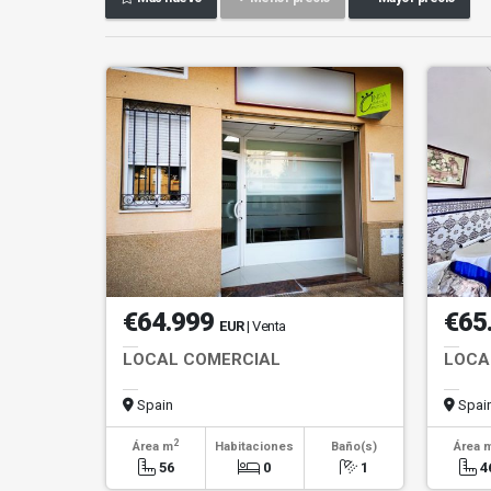
€64.999
€65
EUR
| Venta
LOCAL COMERCIAL
LOCA
Spain
Spai
2
Área m
Habitaciones
Baño(s)
Área 
56
0
1
4