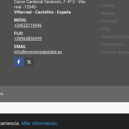
Carrer Cardenal Tarancón, 7- 4º C - Vila-
Ventas
o
real - 12540-
Villarreal - Castellón - España
Alquiler
MÓVIL
Servicios
+34622119446
Blog
FIJO
Quiénes Somo
+34964836099
Contáctenos
EMAIL
info@inveniorealestate.es
Políticas de pr
Facebook
X
os.
periencia.
Más información