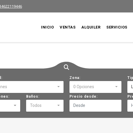
34622119446
INICIO
VENTAS
ALQUILER
SERVICIOS
d:
Zona:
Ti
ones
0 Opciones
ones:
Baños:
Precio desde:
Pr
Todos