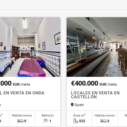
.000
€400.000
EUR
| Venta
EUR
| Venta
L EN VENTA EN ONDA
LOCALES EN VENTA EN
CASTELLÓN
n
Spain
2
2
m
Habitaciones
Baño(s)
Área m
Habitaciones
B
6
0
1
522
3