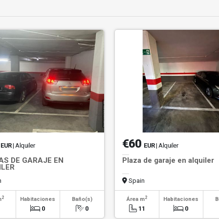
5
€60
EUR
| Alquiler
EUR
| Alquiler
AS DE GARAJE EN
Plaza de garaje en alquiler
ILER
n
Spain
2
2
m
Habitaciones
Baño(s)
Área m
Habitaciones
B
9
0
0
11
0