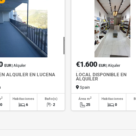
ad
0
€1.600
EUR
| Alquiler
EUR
| Alquiler
 EN ALQUILER EN LUCENA
LOCAL DISPONIBLE EN
ALQUILER
n
Spain
2
2
m
Habitaciones
Baño(s)
Área m
Habitaciones
B
20
6
2
25
0