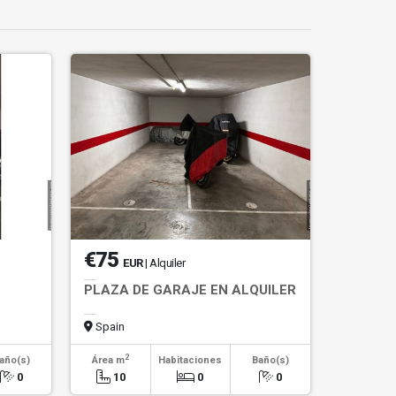
€75
EUR
| Alquiler
PLAZA DE GARAJE EN ALQUILER
Spain
2
año(s)
Área m
Habitaciones
Baño(s)
0
10
0
0