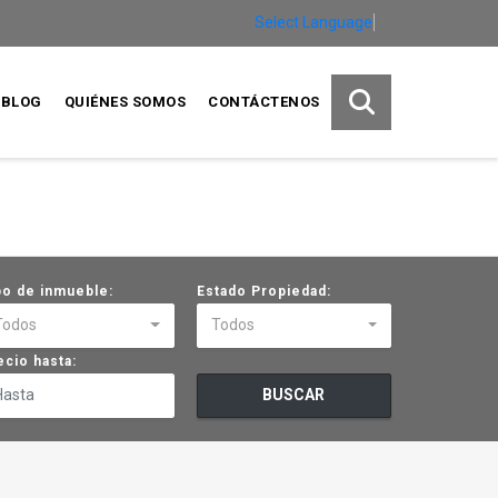
Select Language
▼
BLOG
QUIÉNES SOMOS
CONTÁCTENOS
po de inmueble:
Estado Propiedad:
Todos
Todos
ecio hasta:
BUSCAR