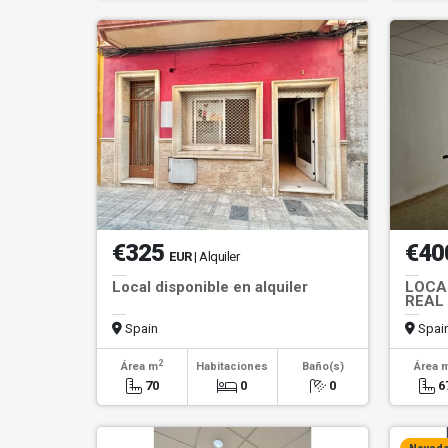
€325
€40
EUR
| Alquiler
Local disponible en alquiler
LOCAL
REAL
Spain
Spai
2
Área m
Habitaciones
Baño(s)
Área 
70
0
0
6