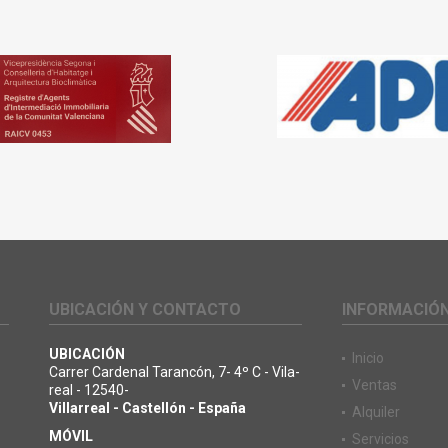
UBICACIÓN Y CONTACTO
INFORMACIÓ
UBICACIÓN
Inicio
Carrer Cardenal Tarancón, 7- 4º C - Vila-
Ventas
o
real - 12540-
Villarreal - Castellón - España
Alquiler
MÓVIL
Servicios