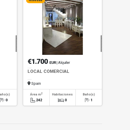
Novedad
€1.700
EUR
| Alquiler
LOCAL COMERCIAL
Spain
2
año(s)
Área m
Habitaciones
Baño(s)
0
242
0
1