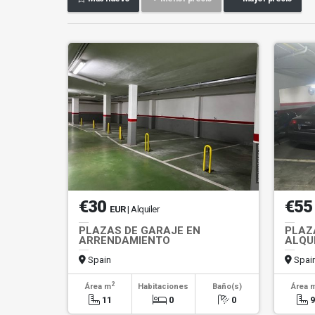
€30
€5
EUR
| Alquiler
PLAZAS DE GARAJE EN
PLAZ
ARRENDAMIENTO
ALQU
Spain
Spai
2
Área m
Habitaciones
Baño(s)
Área 
11
0
0