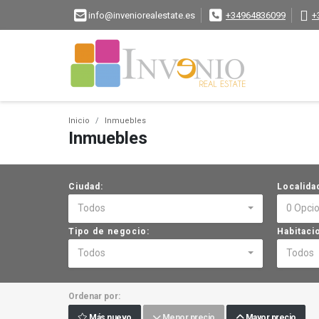
info@inveniorealestate.es
+34964836099
+
Inicio
Inmuebles
Inmuebles
Ciudad:
Localida
Todos
0 Opci
Tipo de negocio:
Habitaci
Todos
Todos
Ordenar por:
Más nuevo
Menor precio
Mayor precio