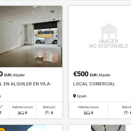
0
€500
EUR
| Alquiler
EUR
| Alquiler
 EN ALQUILER EN VILA-
LOCAL COMERCIAL
n
Spain
2
m
Habitaciones
Baño(s)
Habitaciones
Baño(
7
0
0
0