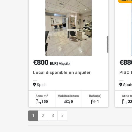
Noved
€800
€88
EUR
| Alquiler
Local disponible en alquiler
PISO
Spain
Spai
2
Área m
Habitaciones
Baño(s)
Área 
150
0
1
2
Siguiente
1
2
3
»