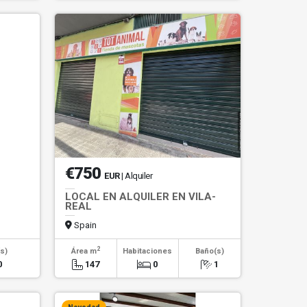
€750
EUR
| Alquiler
LOCAL EN ALQUILER EN VILA-
REAL
Spain
2
s)
Área m
Habitaciones
Baño(s)
0
147
0
1