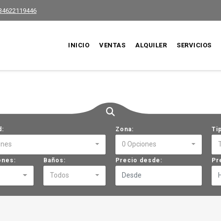
34622119446
INICIO
VENTAS
ALQUILER
SERVICIOS
d:
Zona:
Ti
ones
0 Opciones
ones:
Baños:
Precio desde:
Pr
Todos