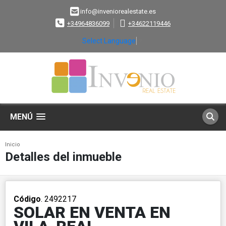
info@inveniorealestate.es
+34964836099
+34622119446
Select Language
▼
MENÚ
Inicio
Detalles del inmueble
Código
. 2492217
SOLAR EN VENTA EN