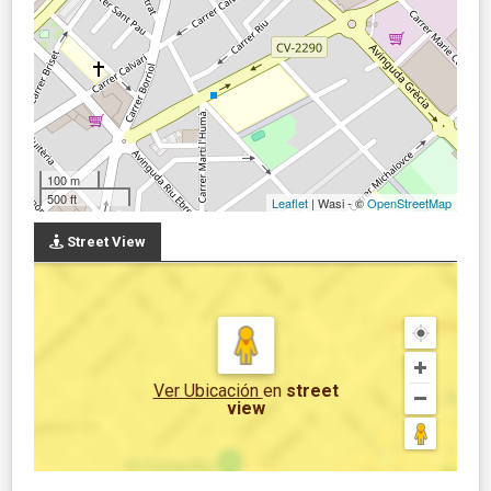
100 m
500 ft
Leaflet
| Wasi - ©
OpenStreetMap
Street View
Ver Ubicación
en
street
view