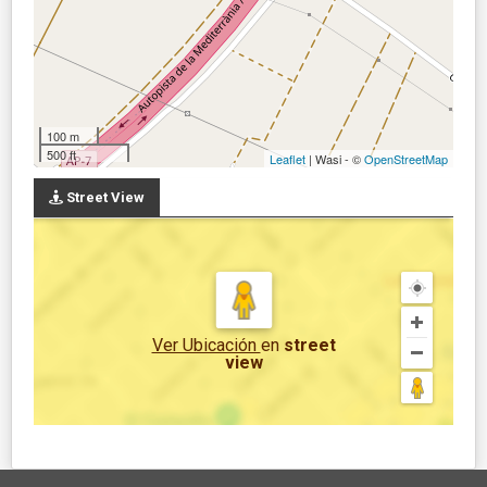
100 m
500 ft
Leaflet
| Wasi - ©
OpenStreetMap
Street View
Ver Ubicación
en
street
view