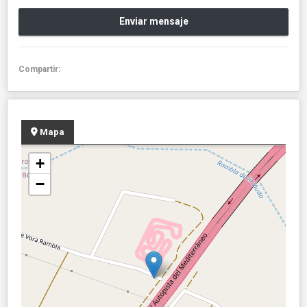
Enviar mensaje
Compartir:
Mapa
+
−