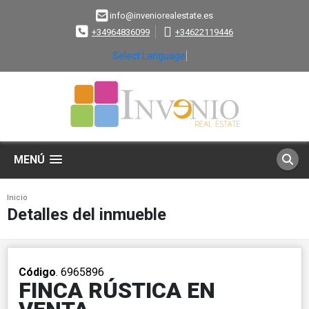
info@inveniorealestate.es
+34964836099
+34622119446
Select Language
▼
MENÚ
Inicio
Detalles del inmueble
Código
. 6965896
FINCA RÚSTICA EN