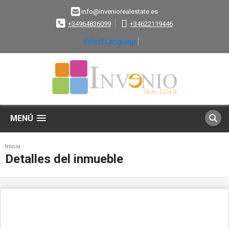
info@inveniorealestate.es
+34964836099
+34622119446
Select Language
▼
MENÚ
Inicio
Detalles del inmueble