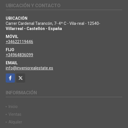
UBICACIÓN Y CONTACTO
UBICACIÓN
Carrer Cardenal Tarancón, 7- 4º C - Vila-real - 12540-
Villarreal - Castellón - España
MÓVIL
+34622119446
FIJO
+34964836099
EMAIL
info@inveniorealestate.es
Facebook
X
INFORMACIÓN
Inicio
Ventas