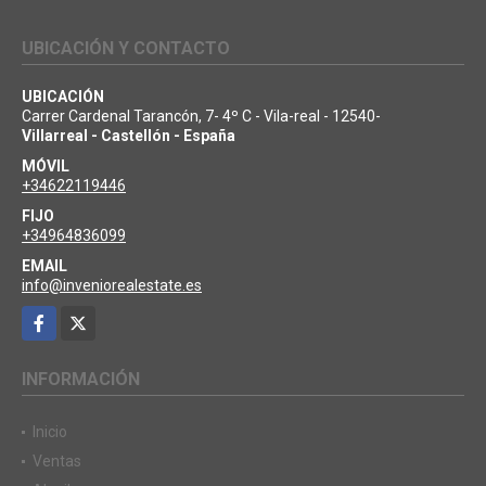
UBICACIÓN Y CONTACTO
UBICACIÓN
Carrer Cardenal Tarancón, 7- 4º C - Vila-real - 12540-
Villarreal - Castellón - España
MÓVIL
+34622119446
FIJO
+34964836099
EMAIL
info@inveniorealestate.es
Facebook
X
INFORMACIÓN
Inicio
Ventas