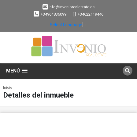
info@inveniorealestate.es
+34964836099
+34622119446
Select Language
▼
MENÚ
Inicio
Detalles del inmueble