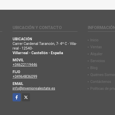
UBICACIÓN Y CONTACTO
INFORMACIÓ
UBICACIÓN
Inicio
Carrer Cardenal Tarancón, 7- 4º C - Vila-
Ventas
o
real - 12540-
Villarreal - Castellón - España
Alquiler
MÓVIL
Servicios
+34622119446
Blog
FIJO
Quiénes Somo
+34964836099
Contáctenos
EMAIL
info@inveniorealestate.es
Políticas de pr
Facebook
X