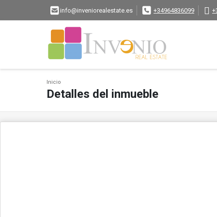
info@inveniorealestate.es
+34964836099
+
Inicio
Detalles del inmueble