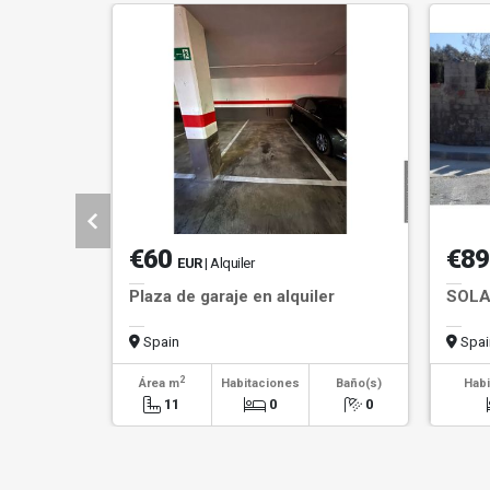
€60
€89
EUR
| Alquiler
Plaza de garaje en alquiler
SOLA
Spain
Spai
2
Área m
Habitaciones
Baño(s)
Habi
11
0
0