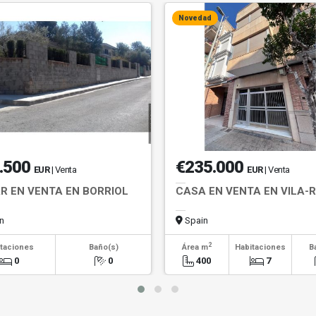
Novedad
.500
€235.000
EUR
| Venta
EUR
| Venta
R EN VENTA EN BORRIOL
CASA EN VENTA EN VILA-
n
Spain
2
taciones
Baño(s)
Área m
Habitaciones
B
0
0
400
7