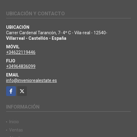
UBICACIÓN Y CONTACTO
UBICACIÓN
Carrer Cardenal Tarancón, 7- 4º C - Vila-real - 12540-
Villarreal - Castellón - España
MÓVIL
+34622119446
FIJO
+34964836099
EMAIL
info@inveniorealestate.es
Facebook
X
INFORMACIÓN
Inicio
Ventas