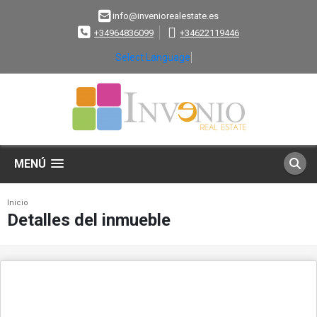
info@inveniorealestate.es
+34964836099
+34622119446
Select Language
▼
MENÚ
Inicio
Detalles del inmueble