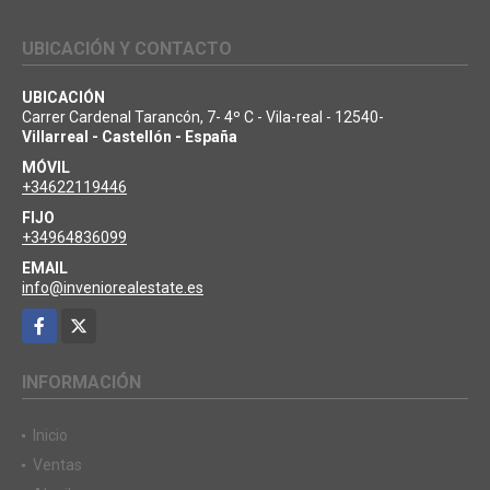
UBICACIÓN Y CONTACTO
UBICACIÓN
Carrer Cardenal Tarancón, 7- 4º C - Vila-real - 12540-
Villarreal - Castellón - España
MÓVIL
+34622119446
FIJO
+34964836099
EMAIL
info@inveniorealestate.es
Facebook
X
INFORMACIÓN
Inicio
Ventas