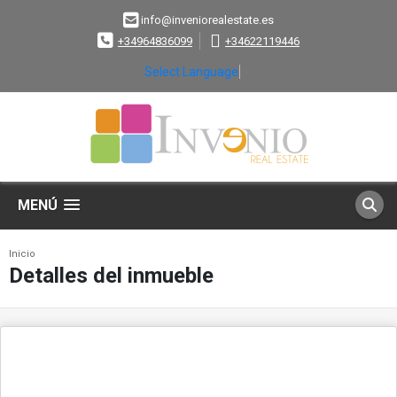
info@inveniorealestate.es
+34964836099
+34622119446
Select Language
▼
MENÚ
Inicio
Detalles del inmueble