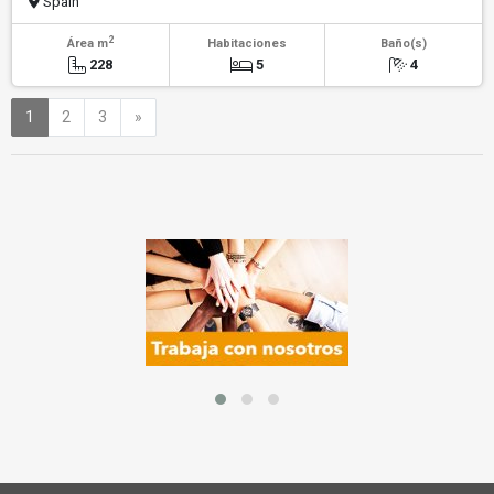
Spain
2
Área m
Habitaciones
Baño(s)
228
5
4
Siguiente
1
2
3
»