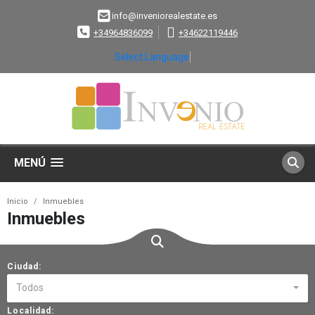
info@inveniorealestate.es
+34964836099
+34622119446
Select Language
▼
MENÚ
Inicio
Inmuebles
Inmuebles
Ciudad:
Todos
Localidad: