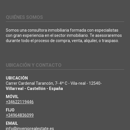
QUIÉNES SOMOS
Somos una consultora inmobiliaria formada con especialistas
con gran experiencia en el sector inmobiliario. Te asesoraremos
durante todo el proceso de compra, venta, alquiler, o traspaso.
UBICACIÓN Y CONTACTO
UBICACIÓN
Carrer Cardenal Tarancón, 7- 4º C - Vila-real - 12540-
Villarreal - Castellón - España
MÓVIL
+34622119446
FIJO
+34964836099
EMAIL
info@inveniorealestate.es