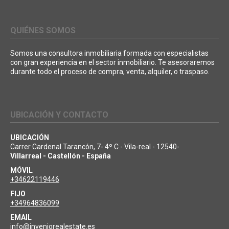
QUIÉNES SOMOS
Somos una consultora inmobiliaria formada con especialistas
con gran experiencia en el sector inmobiliario. Te asesoraremos
durante todo el proceso de compra, venta, alquiler, o traspaso.
UBICACIÓN Y CONTACTO
UBICACIÓN
Carrer Cardenal Tarancón, 7- 4º C - Vila-real - 12540-
Villarreal - Castellón - España
MÓVIL
+34622119446
FIJO
+34964836099
EMAIL
info@inveniorealestate.es