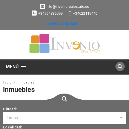
info@inveniorealestate.es
+34964836099
+34622119446
Select Language
▼
MENÚ
Inicio
Inmuebles
Inmuebles
Ciudad:
Todos
Localidad: