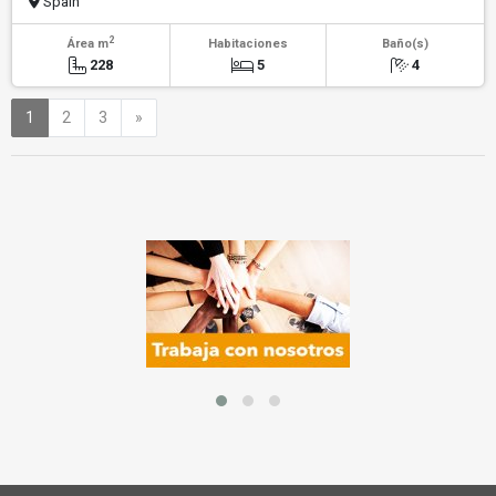
Spain
2
Área m
Habitaciones
Baño(s)
228
5
4
Siguiente
1
2
3
»